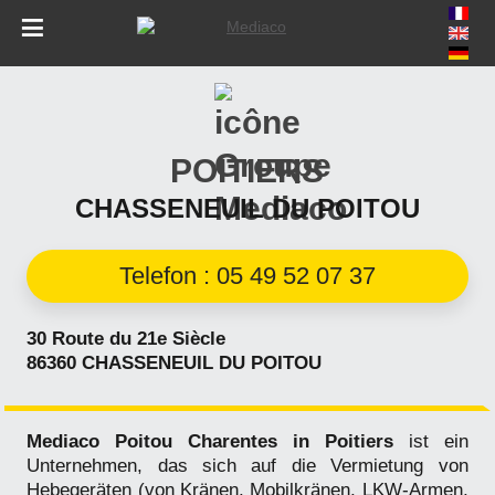
Skip
to
navigation
Skip
to
POITIERS
content
CHASSENEUIL DU POITOU
Telefon : 05 49 52 07 37
30 Route du 21e Siècle
86360 CHASSENEUIL DU POITOU
Mediaco Poitou Charentes in Poitiers
ist ein
Unternehmen, das sich auf die Vermietung von
Hebegeräten (von Kränen, Mobilkränen, LKW-Armen,