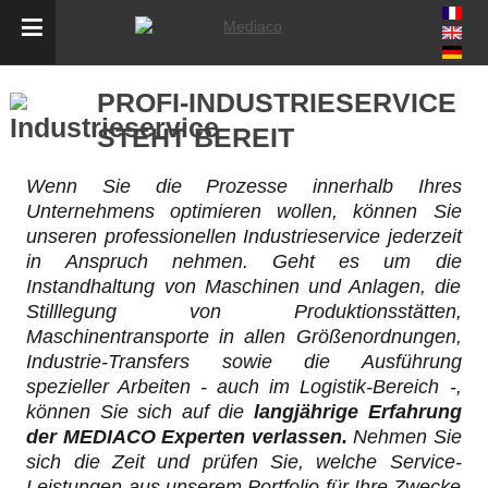
Skip
to
PROFI-INDUSTRIESERVICE
navigation
STEHT BEREIT
Skip
to
content
Wenn Sie die Prozesse innerhalb Ihres
Unternehmens optimieren wollen, können Sie
unseren professionellen Industrieservice jederzeit
in Anspruch nehmen. Geht es um die
Instandhaltung von Maschinen und Anlagen, die
Stilllegung von Produktionsstätten,
Maschinentransporte in allen Größenordnungen,
Industrie-Transfers sowie die Ausführung
spezieller Arbeiten - auch im Logistik-Bereich -,
können Sie sich auf die
langjährige Erfahrung
der MEDIACO Experten verlassen.
Nehmen Sie
sich die Zeit und prüfen Sie, welche Service-
Leistungen aus unserem Portfolio für Ihre Zwecke