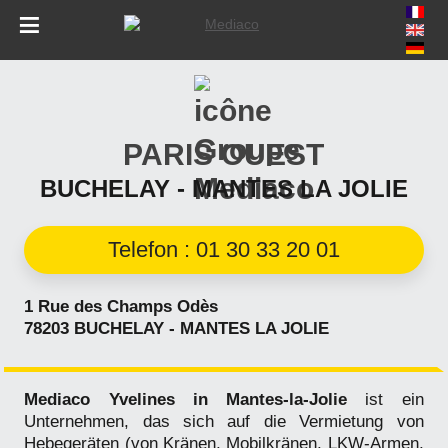
Skip
to
navigation
Skip
to
PARIS OUEST
content
BUCHELAY - MANTES LA JOLIE
Telefon : 01 30 33 20 01
1 Rue des Champs Odès
78203 BUCHELAY - MANTES LA JOLIE
Mediaco Yvelines in Mantes-la-Jolie
ist ein
Unternehmen, das sich auf die Vermietung von
Hebegeräten (von Kränen, Mobilkränen, LKW-Armen,