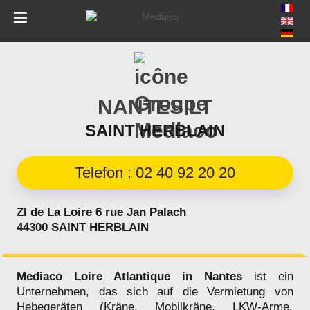
Skip
to
navigation
Skip
to
NANTES LT
content
SAINT HERBLAIN
Telefon : 02 40 92 20 20
ZI de La Loire 6 rue Jan Palach
44300 SAINT HERBLAIN
Mediaco Loire Atlantique in Nantes
ist ein
Unternehmen, das sich auf die Vermietung von
Hebegeräten (Kräne, Mobilkräne, LKW-Arme,