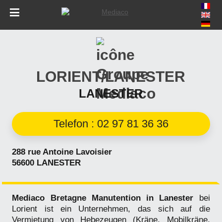
Skip
to
navigation
Skip
to
LORIENT/LANESTER
content
LANESTER
Telefon : 02 97 81 36 36
288 rue Antoine Lavoisier
56600 LANESTER
Mediaco Bretagne Manutention in Lanester
bei
Lorient ist ein Unternehmen, das sich auf die
Vermietung von Hebezeugen (Kräne, Mobilkräne,